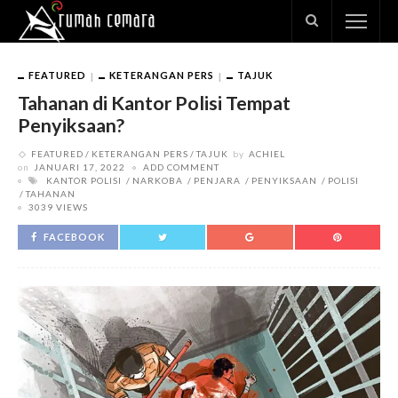
FEATURED
KETERANGAN PERS
TAJUK
Tahanan di Kantor Polisi Tempat
Penyiksaan?
FEATURED
KETERANGAN PERS
TAJUK
by
ACHIEL
on
JANUARI 17, 2022
ADD COMMENT
KANTOR POLISI
NARKOBA
PENJARA
PENYIKSAAN
POLISI
TAHANAN
3039 VIEWS
FACEBOOK