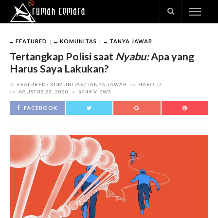
FEATURED
KOMUNITAS
TANYA JAWAB
Tertangkap Polisi saat
Nyabu:
Apa yang
Harus Saya Lakukan?
FEATURED
KOMUNITAS
TANYA JAWAB
by
HAROLD
on
AGUSTUS 23, 2020
5449 VIEWS
FACEBOOK