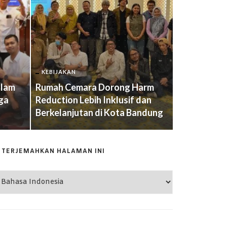
KEBIJAKAN
alam
Rumah Cemara Dorong Harm
KEBIJAKAN
ga
Reduction Lebih Inklusif dan
Berkelanjutan di Kota Bandung
Lupus dan D
TERJEMAHKAN HALAMAN INI