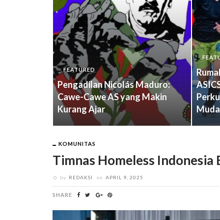
FEAT
FEATURED
Rumah
Pengadilan Nicolás Maduro:
ASICS
pur, Klinik,
Cawe-Cawe AS yang Makin
Perku
Kurang Ajar
Muda
KOMUNITAS
Timnas Homeless Indonesia 
by
REDAKSI
on
APRIL 9, 2025
SHARE