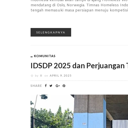
Indonesia kembali akan tampil di ajang Homeless W
mendatang di Oslo, Norwegia. Timnas Homeless Indone
tengah memasuki masa persiapan menuju kompetisi 
SELENGKAPNYA
KOMUNITAS
IDSDP 2025 dan Perjuangan 
by
II
on
APRIL 9, 2025
SHARE