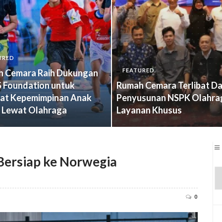
URED
FEATURED
 Cemara Raih Dukungan
 Foundation untuk
Rumah Cemara Terlibat D
at Kepemimpinan Anak
Penyusunan NSPK Olahra
 Lewat Olahraga
Layanan Khusus
Bersiap ke Norwegia
0